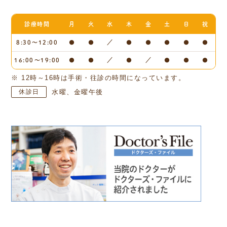
診療時間
月
火
水
木
金
土
日
祝
8:30～12:00
●
●
／
●
●
●
●
●
16:00～19:00
●
●
／
●
／
●
●
●
※ 12時～16時は手術・往診の時間になっています。
休診日
水曜、金曜午後